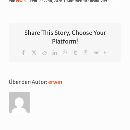
für
Von
erwin
|
Februar 22nd, 2026
|
Kommentare deaktiviert
Privatveran
(gG)
Share This Story, Choose Your
Platform!
Facebook
X
Reddit
LinkedIn
WhatsApp
Tumblr
Pinterest
Vk
E-
Mail
Über den Autor:
erwin