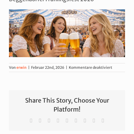
für
Von
erwin
|
Februar 22nd, 2026
|
Kommentare deaktiviert
Deggendorf
Frühlingsfes
2026
Share This Story, Choose Your
Platform!
Facebook
X
Reddit
LinkedIn
WhatsApp
Tumblr
Pinterest
Vk
E-
Mail