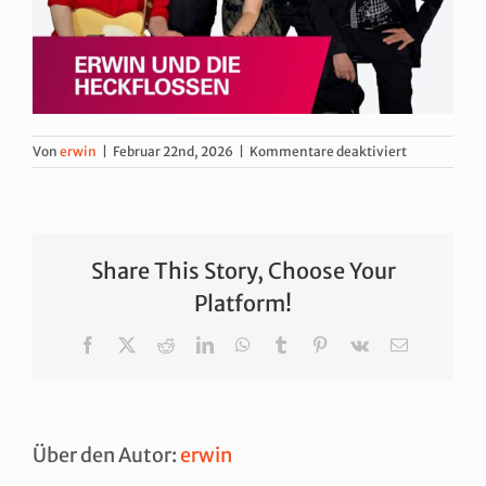
für
Von
erwin
|
Februar 22nd, 2026
|
Kommentare deaktiviert
Chamer
Stadtfest
und
2.
Chamer
Share This Story, Choose Your
Straßenmusi
Platform!
Facebook
X
Reddit
LinkedIn
WhatsApp
Tumblr
Pinterest
Vk
E-
Mail
Über den Autor:
erwin